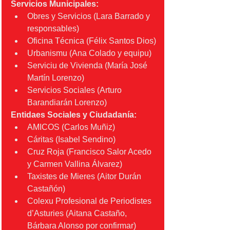
Servicios Municipales:
Obres y Servicios (Lara Barrado y 
responsables)
Oficina Técnica (Félix Santos Dios)
Urbanismu (Ana Colado y equipu)
Serviciu de Vivienda (María José 
Martín Lorenzo)
Servicios Sociales (Arturo 
Barandiarán Lorenzo)
Entidaes Sociales y Ciudadanía:
AMICOS (Carlos Muñiz)
Cáritas (Isabel Sendino)
Cruz Roja (Francisco Salor Acedo 
y Carmen Vallina Álvarez)
Taxistes de Mieres (Aitor Durán 
Castañón)
Colexu Profesional de Periodistes 
d’Asturies (Aitana Castaño, 
Bárbara Alonso por confirmar)