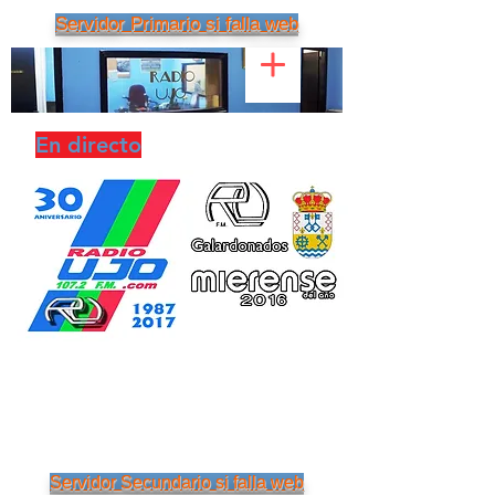
Servidor Primario si falla web
En directo
Servidor Secundario si falla web