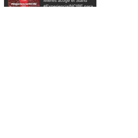
Mieres acoge el Stand
#ExperienciaINCIBE para
fomentar la ciberseguridad
entre jóvenes y mayores
Mieres deslumbra en FIDMA
2025 con nueva imagen y
programación
Mieres homenajea a sus
embajadores con los
premios “Mierenses en el
Mundo” 2025
Mieres rindió homenaxe con
“Luz na Emergencia” a tolos
que collaboraron tres del
socesu de La Villa