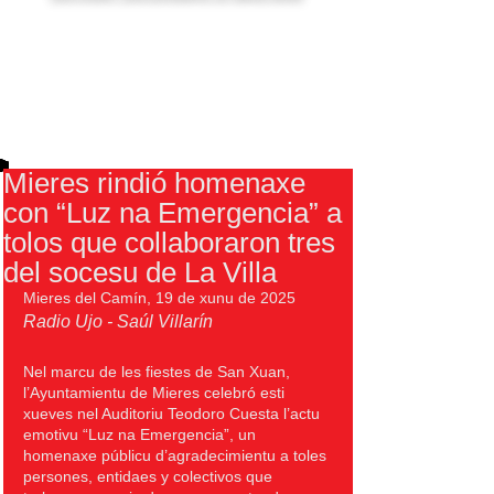
Mieres rindió homenaxe
con “Luz na Emergencia” a
tolos que collaboraron tres
del socesu de La Villa
Mieres del Camín, 19 de xunu de 2025
Radio Ujo - Saúl Villarín
Nel marcu de les fiestes de San Xuan, 
l’Ayuntamientu de Mieres celebró esti 
xueves nel Auditoriu Teodoro Cuesta l’actu 
emotivu “Luz na Emergencia”, un 
homenaxe públicu d’agradecimientu a toles 
persones, entidaes y colectivos que 