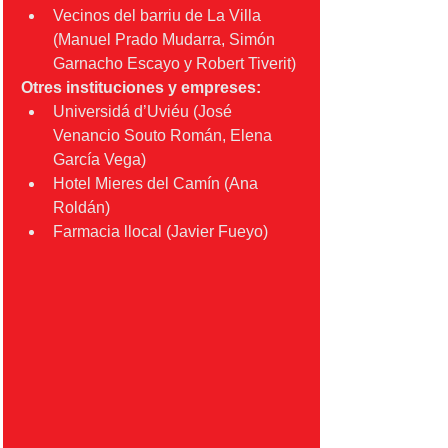
Vecinos del barriu de La Villa 
(Manuel Prado Mudarra, Simón 
Garnacho Escayo y Robert Tiverit)
Otres instituciones y empreses:
Universidá d’Uviéu (José 
Venancio Souto Román, Elena 
García Vega)
Hotel Mieres del Camín (Ana 
Roldán)
Farmacia llocal (Javier Fueyo)