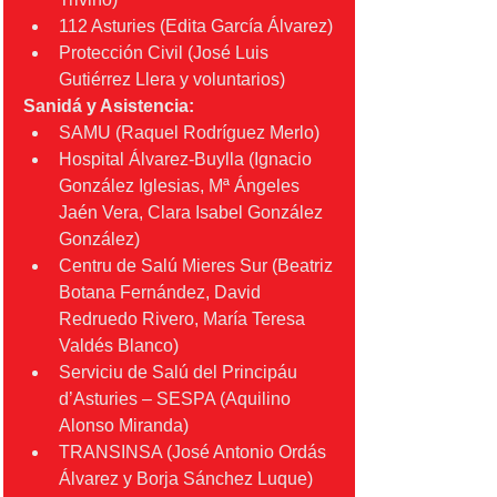
112 Asturies (Edita García Álvarez)
Protección Civil (José Luis 
Gutiérrez Llera y voluntarios)
Sanidá y Asistencia:
SAMU (Raquel Rodríguez Merlo)
Hospital Álvarez-Buylla (Ignacio 
González Iglesias, Mª Ángeles 
Jaén Vera, Clara Isabel González 
González)
Centru de Salú Mieres Sur (Beatriz 
Botana Fernández, David 
Redruedo Rivero, María Teresa 
Valdés Blanco)
Serviciu de Salú del Principáu 
d’Asturies – SESPA (Aquilino 
Alonso Miranda)
TRANSINSA (José Antonio Ordás 
Álvarez y Borja Sánchez Luque)