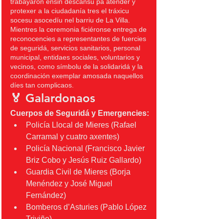
trabayaron ensin descansu pa atender y 
protexer a la ciudadanía tres el tráxicu 
socesu asocedíu nel barriu de La Villa.
Mientres la ceremonia ficiéronse entrega de 
reconocencies a representantes de fuercies 
de seguridá, servicios sanitarios, personal 
municipal, entidaes sociales, voluntarios y 
vecinos, como símbolu de la solidaridá y la 
coordinación exemplar amosada naquellos 
díes tan complicaos.
🏅 
Galardonaos
Cuerpos de Seguridá y Emergencies:
Policía Llocal de Mieres (Rafael 
Carramal y cuatro axentes)
Policía Nacional (Francisco Javier 
Briz Cobo y Jesús Ruiz Gallardo)
Guardia Civil de Mieres (Borja 
Menéndez y José Miguel 
Fernández)
Bomberos d’Asturies (Pablo López 
Triviño)