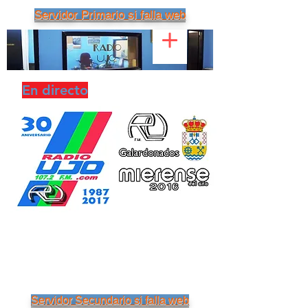
Servidor Primario si falla web
En directo
Servidor Secundario si falla web