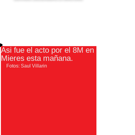
Asi fue el acto por el 8M en
Mieres esta mañana.
Fotos: Saul Villarin